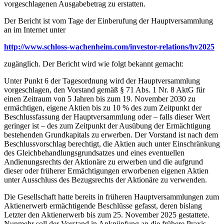
vorgeschlagenen Ausgabebetrag zu erstatten.
Der Bericht ist vom Tage der Einberufung der Hauptversammlung
an im Internet unter
http://www.schloss-wachenheim.com/investor-relations/hv2025
zugänglich. Der Bericht wird wie folgt bekannt gemacht:
Unter Punkt 6 der Tagesordnung wird der Hauptversammlung
vorgeschlagen, den Vorstand gemäß § 71 Abs. 1 Nr. 8 AktG für
einen Zeitraum von 5 Jahren bis zum 19. November 2030 zu
ermächtigen, eigene Aktien bis zu 10 % des zum Zeitpunkt der
Beschlussfassung der Hauptversammlung oder – falls dieser Wert
geringer ist – des zum Zeitpunkt der Ausübung der Ermächtigung
bestehenden Grundkapitals zu erwerben. Der Vorstand ist nach dem
Beschlussvorschlag berechtigt, die Aktien auch unter Einschränkung
des Gleichbehandlungsgrundsatzes und eines eventuellen
Andienungsrechts der Aktionäre zu erwerben und die aufgrund
dieser oder früherer Ermächtigungen erworbenen eigenen Aktien
unter Ausschluss des Bezugsrechts der Aktionäre zu verwenden.
Die Gesellschaft hatte bereits in früheren Hauptversammlungen zum
Aktienerwerb ermächtigende Beschlüsse gefasst, deren bislang
Letzter den Aktienerwerb bis zum 25. November 2025 gestattete.
Nunmehr soll der Vorstand in Anknüpfung an die frühere Praxis