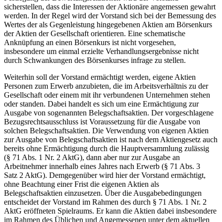
sicherstellen, dass die Interessen der Aktionäre angemessen gewahrt
werden. In der Regel wird der Vorstand sich bei der Bemessung des
Wertes der als Gegenleistung hingegebenen Aktien am Börsenkurs
der Aktien der Gesellschaft orientieren. Eine schematische
Anknüpfung an einen Börsenkurs ist nicht vorgesehen,
insbesondere um einmal erzielte Verhandlungsergebnisse nicht
durch Schwankungen des Börsenkurses infrage zu stellen.
Weiterhin soll der Vorstand ermächtigt werden, eigene Aktien
Personen zum Erwerb anzubieten, die im Arbeitsverhältnis zu der
Gesellschaft oder einem mit ihr verbundenen Unternehmen stehen
oder standen. Dabei handelt es sich um eine Ermächtigung zur
Ausgabe von sogenannten Belegschaftsaktien. Der vorgeschlagene
Bezugsrechtsausschluss ist Voraussetzung für die Ausgabe von
solchen Belegschaftsaktien. Die Verwendung von eigenen Aktien
zur Ausgabe von Belegschaftsaktien ist nach dem Aktiengesetz auch
bereits ohne Ermächtigung durch die Hauptversammlung zulässig
(§ 71 Abs. 1 Nr. 2 AktG), dann aber nur zur Ausgabe an
Arbeitnehmer innerhalb eines Jahres nach Erwerb (§ 71 Abs. 3
Satz 2 AktG). Demgegenüber wird hier der Vorstand ermächtigt,
ohne Beachtung einer Frist die eigenen Aktien als
Belegschaftsaktien einzusetzen. Über die Ausgabebedingungen
entscheidet der Vorstand im Rahmen des durch § 71 Abs. 1 Nr. 2
AktG eröffneten Spielraums. Er kann die Aktien dabei insbesondere
im Rahmen des Üblichen und Angemessenen unter dem aktuellen