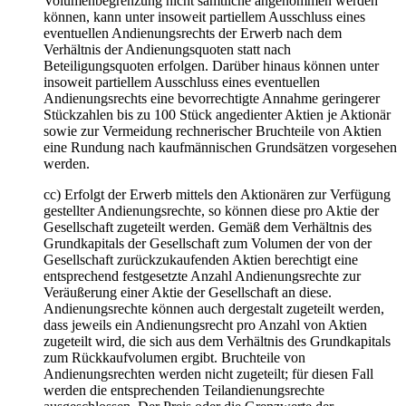
Volumenbegrenzung nicht sämtliche angenommen werden
können, kann unter insoweit partiellem Ausschluss eines
eventuellen Andienungsrechts der Erwerb nach dem
Verhältnis der Andienungsquoten statt nach
Beteiligungsquoten erfolgen. Darüber hinaus können unter
insoweit partiellem Ausschluss eines eventuellen
Andienungsrechts eine bevorrechtigte Annahme geringerer
Stückzahlen bis zu 100 Stück angedienter Aktien je Aktionär
sowie zur Vermeidung rechnerischer Bruchteile von Aktien
eine Rundung nach kaufmännischen Grundsätzen vorgesehen
werden.
cc) Erfolgt der Erwerb mittels den Aktionären zur Verfügung
gestellter Andienungsrechte, so können diese pro Aktie der
Gesellschaft zugeteilt werden. Gemäß dem Verhältnis des
Grundkapitals der Gesellschaft zum Volumen der von der
Gesellschaft zurückzukaufenden Aktien berechtigt eine
entsprechend festgesetzte Anzahl Andienungsrechte zur
Veräußerung einer Aktie der Gesellschaft an diese.
Andienungsrechte können auch dergestalt zugeteilt werden,
dass jeweils ein Andienungsrecht pro Anzahl von Aktien
zugeteilt wird, die sich aus dem Verhältnis des Grundkapitals
zum Rückkaufvolumen ergibt. Bruchteile von
Andienungsrechten werden nicht zugeteilt; für diesen Fall
werden die entsprechenden Teilandienungsrechte