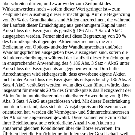
überschreiten dürfen, und zwar weder zum Zeitpunkt des
Wirksamwerdens noch – sofern dieser Wert geringer ist – zum
Zeitpunkt der Ausübung dieser Ermächtigung. Auf die Begrenzung
von 20 % des Grundkapitals sind Aktien anzurechnen, die während
der Laufzeit dieser Ermächtigung aus genehmigtem Kapital unter
Ausschluss des Bezugsrechts gemäß § 186 Abs. 3 Satz 4 AktG
ausgegeben werden. Ferner sind auf diese Begrenzung von 20 %
des Grundkapitals diejenigen Aktien anzurechnen, die zur
Bedienung von Options- und/oder Wandlungsrechten und/oder
Wandlungspflichten ausgegeben bzw. auszugeben sind, sofern die
Schuldverschreibungen während der Laufzeit dieser Ermächtigung
in entsprechender Anwendung des § 186 Abs. 3 Satz 4 AktG unter
Ausschluss des Bezugsrechts ausgegeben wurden. Durch die
Anrechnungen wird sichergestellt, dass erworbene eigene Aktien
nicht unter Ausschluss des Bezugsrechts entsprechend § 186 Abs. 3
Satz 4 AktG veräußert werden, wenn dies dazu führen würde, dass
insgesamt für mehr als 20 % des Grundkapitals das Bezugsrecht der
Aktionäre in unmittelbarer oder mittelbarer Anwendung von § 186
Abs. 3 Satz 4 AktG ausgeschlossen wird. Mit dieser Beschränkung
und dem Umstand, dass sich der Ausgabepreis am Börsenkurs zu
orientieren hat, werden die Vermögens- und Stimmrechtsinteressen
der Aktionäre angemessen gewahrt. Diese können eine zum Erhalt
ihrer Beteiligungsquote erforderliche Anzahl von Aktien zu
annähernd gleichen Konditionen über die Börse erwerben. Im
Übrigen liegt die Ermächtigung im Interesse der Gesellschaft, weil