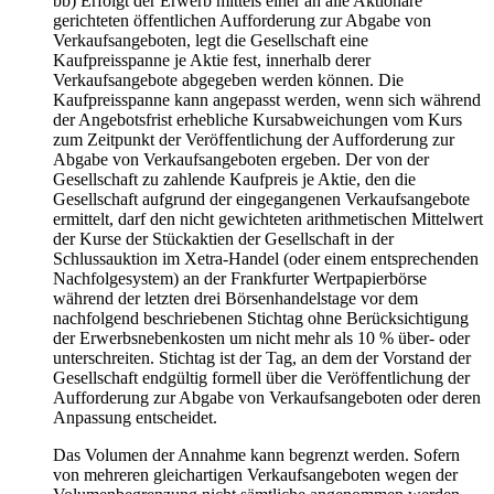
bb) Erfolgt der Erwerb mittels einer an alle Aktionäre
gerichteten öffentlichen Aufforderung zur Abgabe von
Verkaufsangeboten, legt die Gesellschaft eine
Kaufpreisspanne je Aktie fest, innerhalb derer
Verkaufsangebote abgegeben werden können. Die
Kaufpreisspanne kann angepasst werden, wenn sich während
der Angebotsfrist erhebliche Kursabweichungen vom Kurs
zum Zeitpunkt der Veröffentlichung der Aufforderung zur
Abgabe von Verkaufsangeboten ergeben. Der von der
Gesellschaft zu zahlende Kaufpreis je Aktie, den die
Gesellschaft aufgrund der eingegangenen Verkaufsangebote
ermittelt, darf den nicht gewichteten arithmetischen Mittelwert
der Kurse der Stückaktien der Gesellschaft in der
Schlussauktion im Xetra-Handel (oder einem entsprechenden
Nachfolgesystem) an der Frankfurter Wertpapierbörse
während der letzten drei Börsenhandelstage vor dem
nachfolgend beschriebenen Stichtag ohne Berücksichtigung
der Erwerbsnebenkosten um nicht mehr als 10 % über- oder
unterschreiten. Stichtag ist der Tag, an dem der Vorstand der
Gesellschaft endgültig formell über die Veröffentlichung der
Aufforderung zur Abgabe von Verkaufsangeboten oder deren
Anpassung entscheidet.
Das Volumen der Annahme kann begrenzt werden. Sofern
von mehreren gleichartigen Verkaufsangeboten wegen der