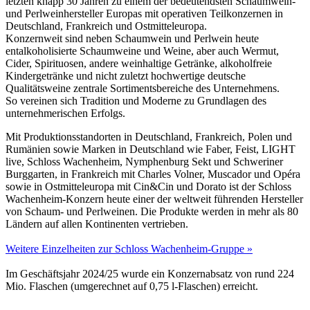
letzten knapp 30 Jahren zu einem der bedeutendsten Schaumwein-
und Perlweinhersteller Europas mit operativen Teilkonzernen in
Deutschland, Frankreich und Ostmitteleuropa.
Konzernweit sind neben Schaumwein und Perlwein heute
entalkoholisierte Schaumweine und Weine, aber auch Wermut,
Cider, Spirituosen, andere weinhaltige Getränke, alkoholfreie
Kindergetränke und nicht zuletzt hochwertige deutsche
Qualitätsweine zentrale Sortimentsbereiche des Unternehmens.
So vereinen sich Tradition und Moderne zu Grundlagen des
unternehmerischen Erfolgs.
Mit Produktionsstandorten in Deutschland, Frankreich, Polen und
Rumänien sowie Marken in Deutschland wie Faber, Feist, LIGHT
live, Schloss Wachenheim, Nymphenburg Sekt und Schweriner
Burggarten, in Frankreich mit Charles Volner, Muscador und Opéra
sowie in Ostmitteleuropa mit Cin&Cin und Dorato ist der Schloss
Wachenheim-Konzern heute einer der weltweit führenden Hersteller
von Schaum- und Perlweinen. Die Produkte werden in mehr als 80
Ländern auf allen Kontinenten vertrieben.
Weitere Einzelheiten zur Schloss Wachenheim-Gruppe »
Im Geschäftsjahr 2024/25 wurde ein Konzernabsatz von rund 224
Mio. Flaschen (umgerechnet auf 0,75 l-Flaschen) erreicht.