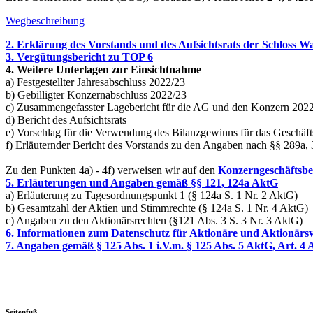
Wegbeschreibung
2. Erklärung des Vorstands und des Aufsichtsrats der Schlos
3. Vergütungsbericht zu TOP 6
4. Weitere Unterlagen zur Einsichtnahme
a) Festgestellter Jahresabschluss 2022/23
b) Gebilligter Konzernabschluss 2022/23
c) Zusammengefasster Lagebericht für die AG und den Konzern 202
d) Bericht des Aufsichtsrats
e) Vorschlag für die Verwendung des Bilanzgewinns für das Geschäft
f) Erläuternder Bericht des Vorstands zu den Angaben nach §§ 289a
Zu den Punkten 4a) - 4f) verweisen wir auf den
Konzerngeschäftsbe
5. Erläuterungen und Angaben gemäß §§ 121, 124a AktG
a) Erläuterung zu Tagesordnungspunkt 1 (§ 124a S. 1 Nr. 2 AktG)
b) Gesamtzahl der Aktien und Stimmrechte (§ 124a S. 1 Nr. 4 AktG)
c) Angaben zu den Aktionärsrechten (§121 Abs. 3 S. 3 Nr. 3 AktG)
6. Informationen zum Datenschutz für Aktionäre und Aktionärsv
7. Angaben gemäß § 125 Abs. 1 i.V.m. § 125 Abs. 5 AktG, Art.
Seitenfuß